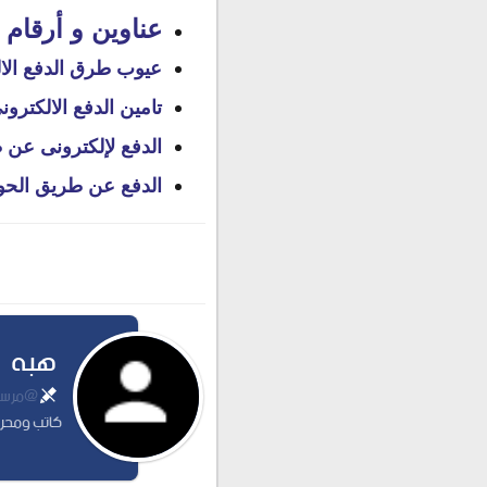
عناوين و أرقام تليفونات NION
عيوب طرق الدفع الا
تامين الدفع الالكترون
الدفع لإلكترونى عن
الدفع عن طريق الحوالات الم
هبه
@مرسلة
كاتب ومحرر 