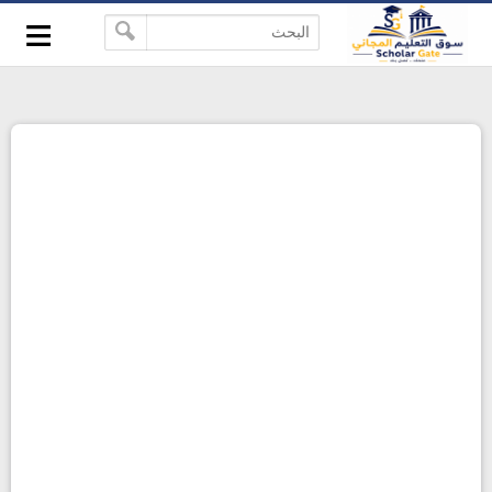
≡
-->