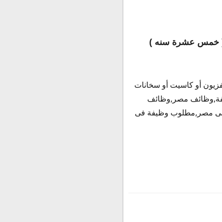
 . ( خمس عشرة سنه
)
ة تليفزيون أو كاسيت أو سخانات
يفة,وظائف مصر,وظائف
فى مصر,مطلوب وظيفة فى