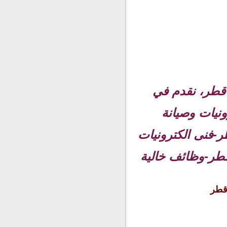
نيات وصيانة
-فنى الكترونيات
طر-وظائف خالية