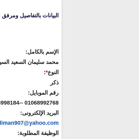
البيانات بالتفاصيل ومرفق السيرة الذاتية C.V كاملة بالخبرات بالتفاصيل وا
الإسم بالكامل
:
محمد سليمان السعيد السي
النوع
*
:
ذكر
رقم الموبايل
:
01068992768 --01228998184
البريد الإلكترونى
:
liman907@yahoo.com
الوظيفة المطلوبة
: