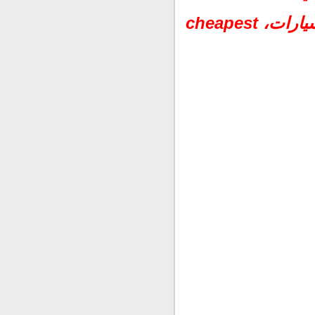
للتأمين،المجموعة العربية المصرية للتأمين، انظمة التأمين علي السيارات، cheapest