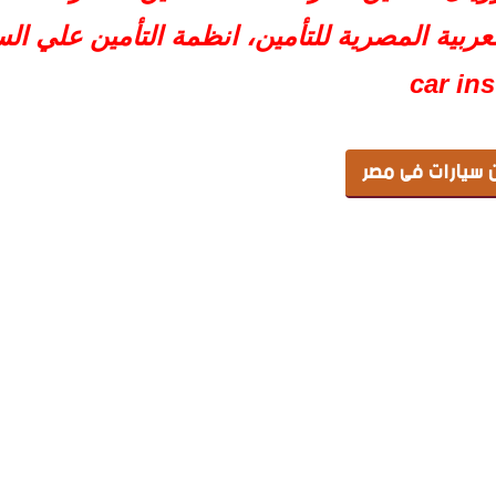
للتأمين
ن
car in
 سيارات فى مصر