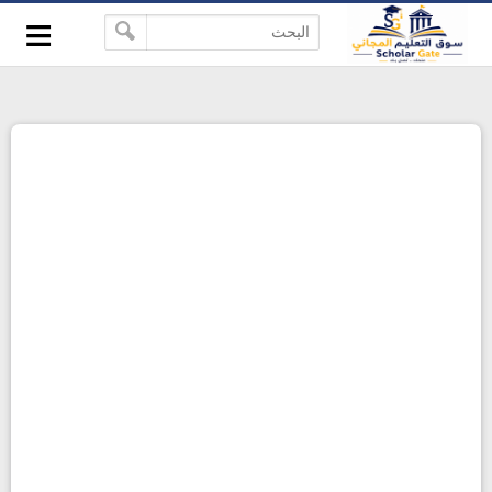
≡
-->