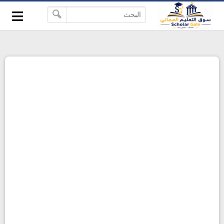
≡
-->