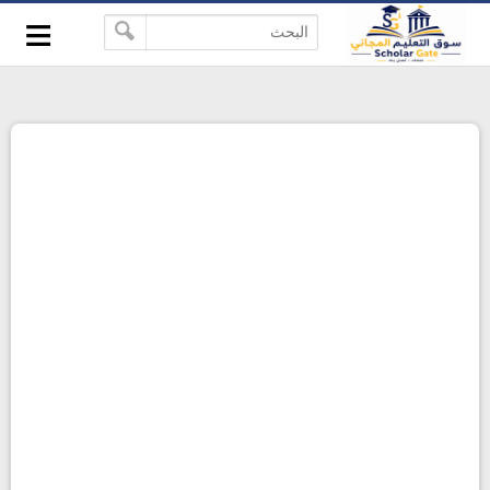
≡
-->