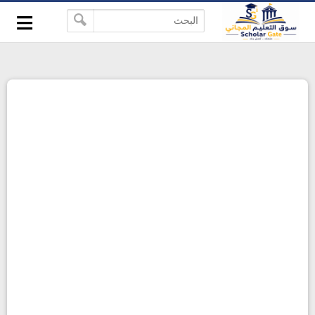
≡
-->