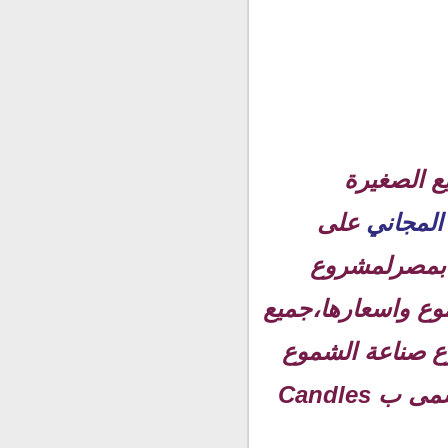
ع الصغيرة
المجاني
على
 بمصرلمشروع
وع واسعارها،جميع
ع صناعة الشموع
بالصور، فن صناعة الشموع يدويا ،مشروع شموع الزينة وهي ما تسمى ب Candles