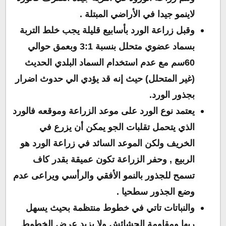
لاينمو جيدا في الأراضي المبتلة .
وقبل زراعة الورد بأسابيع قليلة يجب خلط التربة
بسماد عضوي متحلل بنسبة 3:1 وبعمق حوالي
60سم مع عدم استخدام السماد البلدي الحديث
(غير المتحلل) حيث إنه قد يؤدي الي حدوث اضرار
بجذور الورد.
يعتمد نوع الورد على موعد الزراعة وموقعه فالورد
الذي يتحمل تقلبات الجو يمكن أن يزرع في
الخريف ولكن الموعد السائد في زراعة الورد هو
الربيع , وحفر الزراعة تكون عميقة بقدر كاف
تسمح للجذور بالنمو الأفقي والرأسي ويراعى عدم
وضع الجذور سطحيا .
والنباتات تاتي في خطوط منتظمة بحيث يسهل
ريها ومقاومة الحشائش ولا يزيد عرض الخطوط