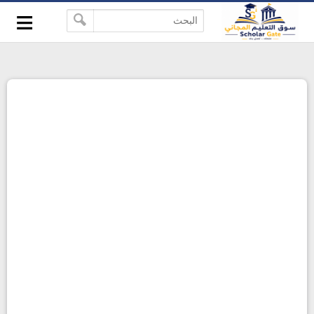
≡
-->