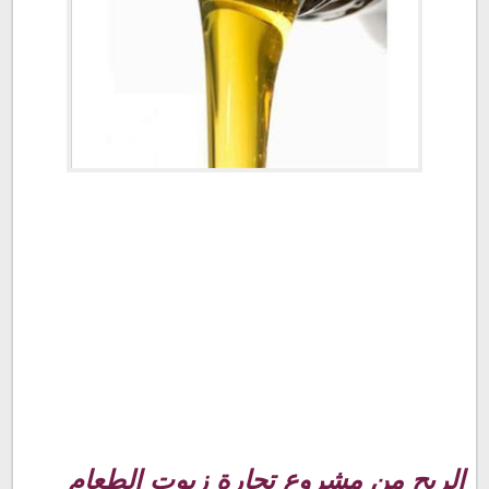
الربح من مشروع تجارة زيوت الطعام المستعملة used oil
الربح من مشروع تجارة زيوت الطعام