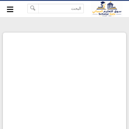
≡
-->