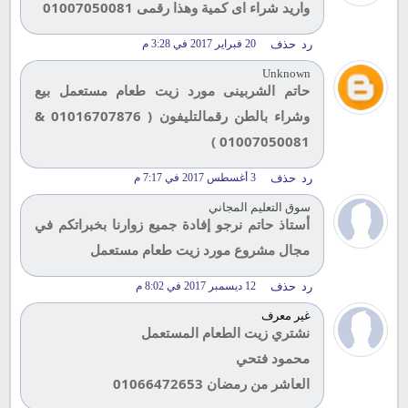
واريد شراء اى كمية وهذا رقمى 01007050081
رد
حذف
20 فبراير 2017 في 3:28 م
Unknown
حاتم الشربينى مورد زيت طعام مستعمل بيع
وشراء بالطن رقمالتليفون ( 01016707876 &
01007050081 )
رد
حذف
3 أغسطس 2017 في 7:17 م
سوق التعليم المجاني
أستاذ حاتم نرجو إفادة جميع زوارنا بخبراتكم في
مجال مشروع مورد زيت طعام مستعمل
رد
حذف
12 ديسمبر 2017 في 8:02 م
غير معرف
نشتري زيت الطعام المستعمل
محمود فتحي
العاشر من رمضان 01066472653