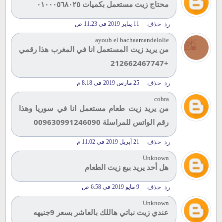
محتاج زيت مستعمل بكميات ٠١٠٠٠٥٦٨٠٢٥
رد
حذف
11 يناير 2019 في 11:23 ص
ayoub el bachaamandelolie
من يريد زيت المستعمل انا في المغرب هذا رقمي
+212662467747
رد
حذف
25 مارس 2019 في 8:18 م
cobra
من يريد زيت طعام مستعمل انا في سوريا وهذا
رقم الواتس للمراسلة 009630991246090
رد
حذف
21 أبريل 2019 في 11:02 م
Unknown
هل أحد يريد بيع زيت الطعام
رد
حذف
9 مايو 2019 في 6:58 ص
Unknown
عندي زيت نباتي هاللك بالعاشر بسعر 9جنيهه