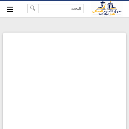
≡
-->