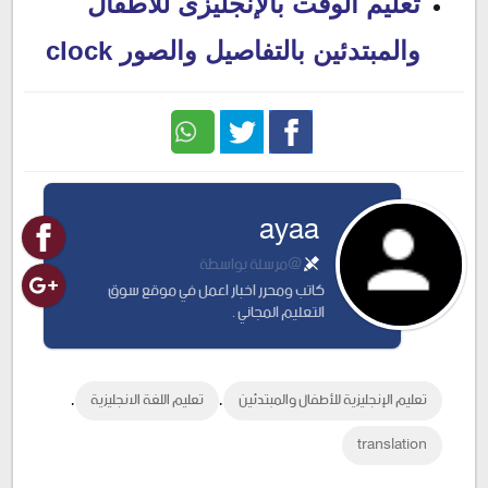
تعليم الوقت بالإنجليزى للأطفال
والمبتدئين بالتفاصيل والصور clock
Twitter
Facebook
ayaa
@مرسلة بواسطة
كاتب ومحرر اخبار اعمل في موقع سوق
التعليم المجاني .
,
,
تعليم الإنجليزية للأطفال والمبتدئين
تعليم اللغة الانجليزية
translation