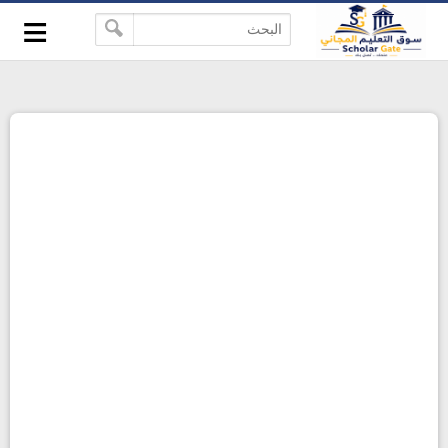
≡
-->