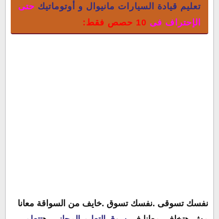
تعليم قيادة السيارات مانيوال و أوتوماتيك
حتى
الإحتراف فى
10 حصص فقط:
نفسك تسوقى .نفسك تسوق .خايف من السواقة معانا