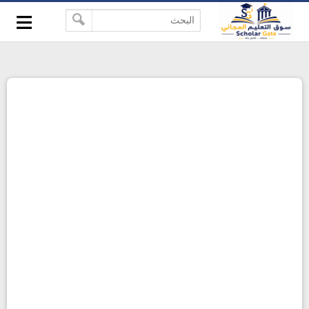
≡
-->