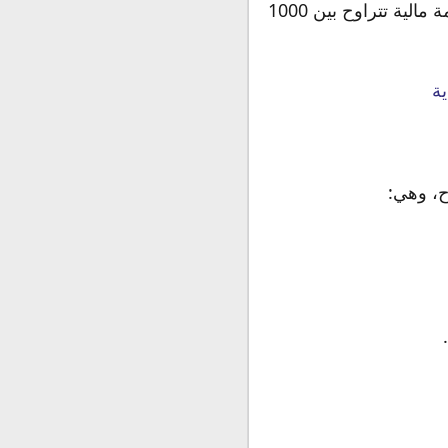
إذا لم يتم إلغاء تأشيرة الخروج النهائي بعد انتهاء مدتها، سوف يُوقع على صاحبها غرامة مالية تتراوح بين 1000
ة
ح، وهي: