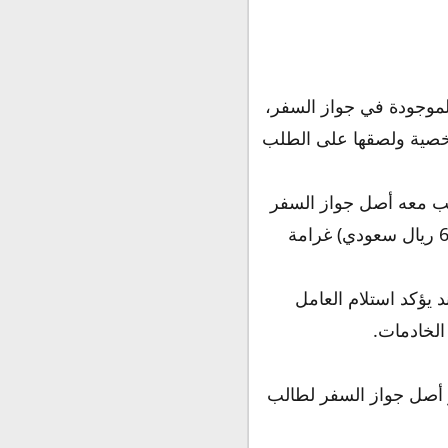
لموجودة في جواز السفر،
خصية ولصقها على الطلب
 معه أصل جواز السفر
ورخصة إقامة سارية، مع العلم أنه إذا كانت الإقامة منتهية فسوف يتم دفع مبلغ (600 ريال سعودي) غرامة
د يؤكد استلام العامل
الخادمات.
 أصل جواز السفر لطالب