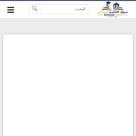
≡
-->