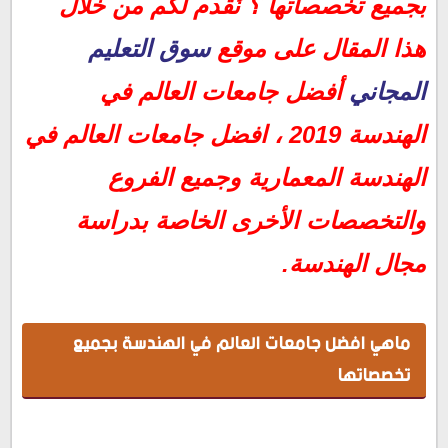
معهد ماساتشوستس للتكنولوجيا Massachusetts
بجميع تخصصاتها ؟ نُقدم لكم من خلال
Institute of Technology
هذا المقال على موقع
سوق التعليم
جامعة ستانفورد Stanford University
المعهد الاتحادي السويسري للتكنولوجيا في زيوريخ – ETH
المجاني
أفضل جامعات العالم في
Zurich
الهندسة 2019 ، افضل جامعات العالم في
جامعة كامبريدج University of Cambridge
جامعة كاليفورنيا بيركلي University of California,
الهندسة المعمارية وجميع الفروع
Berkeley
والتخصصات الأخرى الخاصة بدراسة
جامعة نانيانج للتكنولوجيا بسنغافورة Nanyang
Technological University
مجال الهندسة.
جامعة أوكسفورد University of Oxford
كلية لندن الامبراطورية Imperial College London
ماهي افضل جامعات العالم في الهندسة بجميع
جامعة سنغافورة الوطنية National University of
تخصصاتها
Singapore
جامعة تسينغهوا Tsinghua University